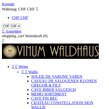
Kontakt
Währung:
CHF CHF

CHF CHF

Anmelden
shopping_cart
Warenkorb
(0)



Weine


Wallis
SOLEIL DE VARONE VAREN
CAVEAU DE SALQUENEN KUONEN
GREGOR & FILS
CAVE BIBER SALGESCH
MEMO SORTIMENT
CAVE FIN BEC
CHATEAU CONSTELLATION SION
WALLIS