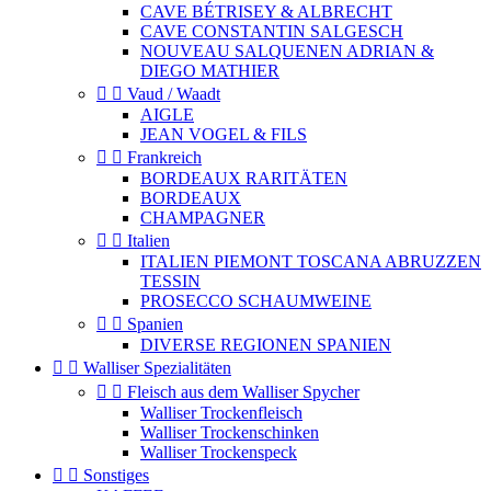
CAVE BÉTRISEY & ALBRECHT
CAVE CONSTANTIN SALGESCH
NOUVEAU SALQUENEN ADRIAN &
DIEGO MATHIER


Vaud / Waadt
AIGLE
JEAN VOGEL & FILS


Frankreich
BORDEAUX RARITÄTEN
BORDEAUX
CHAMPAGNER


Italien
ITALIEN PIEMONT TOSCANA ABRUZZEN
TESSIN
PROSECCO SCHAUMWEINE


Spanien
DIVERSE REGIONEN SPANIEN


Walliser Spezialitäten


Fleisch aus dem Walliser Spycher
Walliser Trockenfleisch
Walliser Trockenschinken
Walliser Trockenspeck


Sonstiges