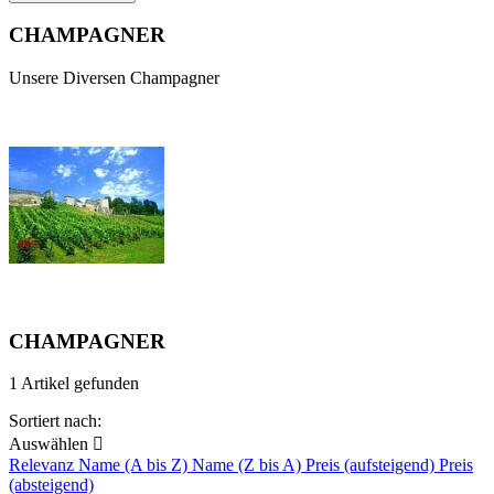
CHAMPAGNER
Unsere Diversen Champagner
CHAMPAGNER
1 Artikel gefunden
Sortiert nach:
Auswählen

Relevanz
Name (A bis Z)
Name (Z bis A)
Preis (aufsteigend)
Preis
(absteigend)