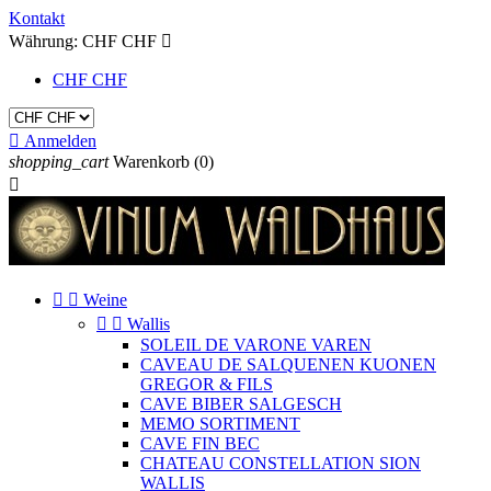
Kontakt
Währung:
CHF CHF

CHF CHF

Anmelden
shopping_cart
Warenkorb
(0)



Weine


Wallis
SOLEIL DE VARONE VAREN
CAVEAU DE SALQUENEN KUONEN
GREGOR & FILS
CAVE BIBER SALGESCH
MEMO SORTIMENT
CAVE FIN BEC
CHATEAU CONSTELLATION SION
WALLIS