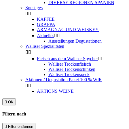
DIVERSE REGIONEN SPANIEN
Sonstiges


KAFFEE
GRAPPA
ARMAGNAC UND WHISKEY
Aktuelles


Ausstellungen Degustationen
Walliser Spezialitäten


Fleisch aus dem Walliser Spycher


Walliser Trockenfleisch
Walliser Trockenschinken
Walliser Trockenspeck
Aktionen / Degustation Paket 100 % WIR


AKTIONS WEINE

OK
Filtern nach

Filter entfernen