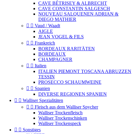
CAVE BÉTRISEY & ALBRECHT
CAVE CONSTANTIN SALGESCH
NOUVEAU SALQUENEN ADRIAN &
DIEGO MATHIER


Vaud / Waadt
AIGLE
JEAN VOGEL & FILS


Frankreich
BORDEAUX RARITÄTEN
BORDEAUX
CHAMPAGNER


Italien
ITALIEN PIEMONT TOSCANA ABRUZZEN
TESSIN
PROSECCO SCHAUMWEINE


Spanien
DIVERSE REGIONEN SPANIEN


Walliser Spezialitäten


Fleisch aus dem Walliser Spycher
Walliser Trockenfleisch
Walliser Trockenschinken
Walliser Trockenspeck


Sonstiges