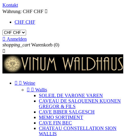
Kontakt
Währung:
CHF CHF

CHF CHF

Anmelden
shopping_cart
Warenkorb
(0)



Weine


Wallis
SOLEIL DE VARONE VAREN
CAVEAU DE SALQUENEN KUONEN
GREGOR & FILS
CAVE BIBER SALGESCH
MEMO SORTIMENT
CAVE FIN BEC
CHATEAU CONSTELLATION SION
WALLIS