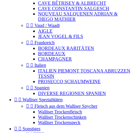
CAVE BÉTRISEY & ALBRECHT
CAVE CONSTANTIN SALGESCH
NOUVEAU SALQUENEN ADRIAN &
DIEGO MATHIER


Vaud / Waadt
AIGLE
JEAN VOGEL & FILS


Frankreich
BORDEAUX RARITÄTEN
BORDEAUX
CHAMPAGNER


Italien
ITALIEN PIEMONT TOSCANA ABRUZZEN
TESSIN
PROSECCO SCHAUMWEINE


Spanien
DIVERSE REGIONEN SPANIEN


Walliser Spezialitäten


Fleisch aus dem Walliser Spycher
Walliser Trockenfleisch
Walliser Trockenschinken
Walliser Trockenspeck


Sonstiges