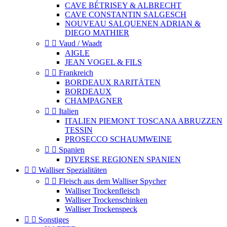
CAVE BÉTRISEY & ALBRECHT
CAVE CONSTANTIN SALGESCH
NOUVEAU SALQUENEN ADRIAN &
DIEGO MATHIER


Vaud / Waadt
AIGLE
JEAN VOGEL & FILS


Frankreich
BORDEAUX RARITÄTEN
BORDEAUX
CHAMPAGNER


Italien
ITALIEN PIEMONT TOSCANA ABRUZZEN
TESSIN
PROSECCO SCHAUMWEINE


Spanien
DIVERSE REGIONEN SPANIEN


Walliser Spezialitäten


Fleisch aus dem Walliser Spycher
Walliser Trockenfleisch
Walliser Trockenschinken
Walliser Trockenspeck


Sonstiges