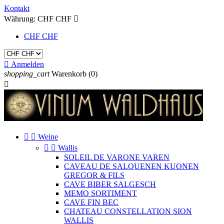
Kontakt
Währung:
CHF CHF

CHF CHF

Anmelden
shopping_cart
Warenkorb
(0)



Weine


Wallis
SOLEIL DE VARONE VAREN
CAVEAU DE SALQUENEN KUONEN
GREGOR & FILS
CAVE BIBER SALGESCH
MEMO SORTIMENT
CAVE FIN BEC
CHATEAU CONSTELLATION SION
WALLIS