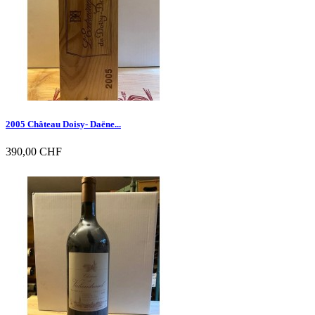
2005 Château Doisy- Daëne...
390,00 CHF

Vorschau