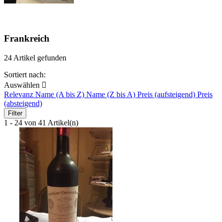
Frankreich
24 Artikel gefunden
Sortiert nach:
Auswählen

Relevanz
Name (A bis Z)
Name (Z bis A)
Preis (aufsteigend)
Preis
(absteigend)
Filter
1 - 24 von 41 Artikel(n)