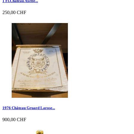
1 Fl.Château Axelle...
250,00 CHF

Vorschau
1976 Château Gruard Larose...
900,00 CHF