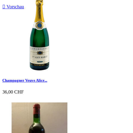

Vorschau
Champagner Veuve Alice...
36,00 CHF

Vorschau