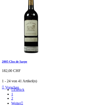

Vorschau
2005 Clos de Sarpe
182,00 CHF
1 - 24 von 41 Artikel(n)

Vorschau

Zurück
1
2
Weiter
