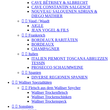
CAVE BÉTRISEY & ALBRECHT
CAVE CONSTANTIN SALGESCH
NOUVEAU SALQUENEN ADRIAN &
DIEGO MATHIER


Vaud / Waadt
AIGLE
JEAN VOGEL & FILS


Frankreich
BORDEAUX RARITÄTEN
BORDEAUX
CHAMPAGNER


Italien
ITALIEN PIEMONT TOSCANA ABRUZZEN
TESSIN
PROSECCO SCHAUMWEINE


Spanien
DIVERSE REGIONEN SPANIEN


Walliser Spezialitäten


Fleisch aus dem Walliser Spycher
Walliser Trockenfleisch
Walliser Trockenschinken
Walliser Trockenspeck


Sonstiges