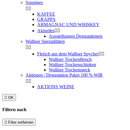
Sonstiges


KAFFEE
GRAPPA
ARMAGNAC UND WHISKEY
Aktuelles


Ausstellungen Degustationen
Walliser Spezialitäten


Fleisch aus dem Walliser Spycher


Walliser Trockenfleisch
Walliser Trockenschinken
Walliser Trockenspeck
Aktionen / Degustation Paket 100 % WIR


AKTIONS WEINE

OK
Filtern nach

Filter entfernen