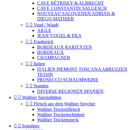
CAVE BÉTRISEY & ALBRECHT
CAVE CONSTANTIN SALGESCH
NOUVEAU SALQUENEN ADRIAN &
DIEGO MATHIER


Vaud / Waadt
AIGLE
JEAN VOGEL & FILS


Frankreich
BORDEAUX RARITÄTEN
BORDEAUX
CHAMPAGNER


Italien
ITALIEN PIEMONT TOSCANA ABRUZZEN
TESSIN
PROSECCO SCHAUMWEINE


Spanien
DIVERSE REGIONEN SPANIEN


Walliser Spezialitäten


Fleisch aus dem Walliser Spycher
Walliser Trockenfleisch
Walliser Trockenschinken
Walliser Trockenspeck


Sonstiges