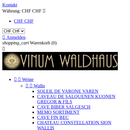
Kontakt
Währung:
CHF CHF

CHF CHF

Anmelden
shopping_cart
Warenkorb
(0)



Weine


Wallis
SOLEIL DE VARONE VAREN
CAVEAU DE SALQUENEN KUONEN
GREGOR & FILS
CAVE BIBER SALGESCH
MEMO SORTIMENT
CAVE FIN BEC
CHATEAU CONSTELLATION SION
WALLIS