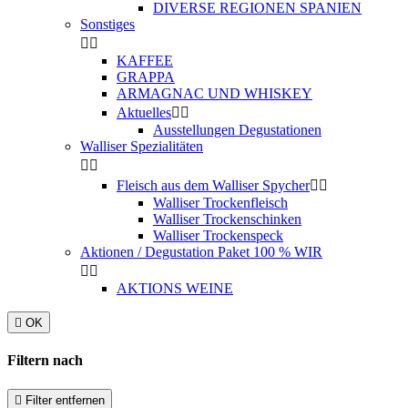
DIVERSE REGIONEN SPANIEN
Sonstiges


KAFFEE
GRAPPA
ARMAGNAC UND WHISKEY
Aktuelles


Ausstellungen Degustationen
Walliser Spezialitäten


Fleisch aus dem Walliser Spycher


Walliser Trockenfleisch
Walliser Trockenschinken
Walliser Trockenspeck
Aktionen / Degustation Paket 100 % WIR


AKTIONS WEINE

OK
Filtern nach

Filter entfernen