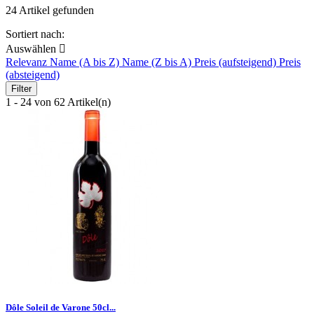
24 Artikel gefunden
Sortiert nach:
Auswählen

Relevanz
Name (A bis Z)
Name (Z bis A)
Preis (aufsteigend)
Preis
(absteigend)
Filter
1 - 24 von 62 Artikel(n)
Dôle Soleil de Varone 50cl...