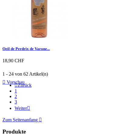
Oeil de Perdrix de Varone...
18,90 CHF
1 - 24 von 62 Artikel(n)

Vorschau

Zurück
1
2
3
Weiter

Zum Seitenanfang

Produkte