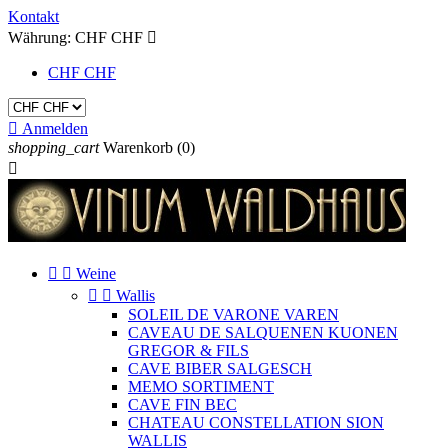
Kontakt
Währung:
CHF CHF

CHF CHF

Anmelden
shopping_cart
Warenkorb
(0)



Weine


Wallis
SOLEIL DE VARONE VAREN
CAVEAU DE SALQUENEN KUONEN
GREGOR & FILS
CAVE BIBER SALGESCH
MEMO SORTIMENT
CAVE FIN BEC
CHATEAU CONSTELLATION SION
WALLIS