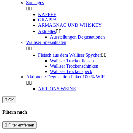
Sonstiges


KAFFEE
GRAPPA
ARMAGNAC UND WHISKEY
Aktuelles


Ausstellungen Degustationen
Walliser Spezialitäten


Fleisch aus dem Walliser Spycher


Walliser Trockenfleisch
Walliser Trockenschinken
Walliser Trockenspeck
Aktionen / Degustation Paket 100 % WIR


AKTIONS WEINE

OK
Filtern nach

Filter entfernen