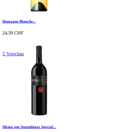
Humagne Blanche...
24,50 CHF

Vorschau
Memo one Assemblage Special...