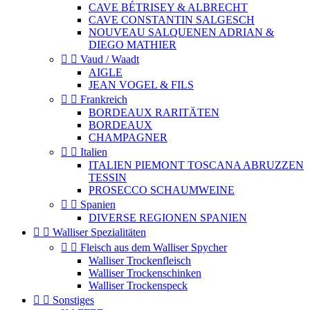
CAVE BÉTRISEY & ALBRECHT
CAVE CONSTANTIN SALGESCH
NOUVEAU SALQUENEN ADRIAN &
DIEGO MATHIER


Vaud / Waadt
AIGLE
JEAN VOGEL & FILS


Frankreich
BORDEAUX RARITÄTEN
BORDEAUX
CHAMPAGNER


Italien
ITALIEN PIEMONT TOSCANA ABRUZZEN
TESSIN
PROSECCO SCHAUMWEINE


Spanien
DIVERSE REGIONEN SPANIEN


Walliser Spezialitäten


Fleisch aus dem Walliser Spycher
Walliser Trockenfleisch
Walliser Trockenschinken
Walliser Trockenspeck


Sonstiges