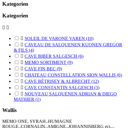
Kategorien
Kategorien



SOLEIL DE VARONE VAREN
(10)

CAVEAU DE SALQUENEN KUONEN GREGOR
& FILS
(4)

CAVE BIBER SALGESCH
(6)

MEMO SORTIMENT
(9)

CAVE FIN BEC
(9)

CHATEAU CONSTELLATION SION WALLIS
(6)

CAVE BÉTRISEY & ALBRECHT
(12)

CAVE CONSTANTIN SALGESCH
(3)

NOUVEAU SALQUENEN ADRIAN & DIEGO
MATHIER
(1)
Wallis
MEMO ONE, SYRAH..HUMAGNE
ROUGE..CORNALIN..AMIGNE..JOHANNISBERG ect....