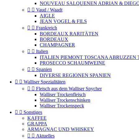
NOUVEAU SALQUENEN ADRIAN & DIEGO


Vaud / Waadt
AIGLE
JEAN VOGEL & FILS


Frankreich
BORDEAUX RARITÄTEN
BORDEAUX
CHAMPAGNER


Italien
ITALIEN PIEMONT TOSCANA ABRUZZEN 
PROSECCO SCHAUMWEINE


Spanien
DIVERSE REGIONEN SPANIEN


Walliser Spezialitäten


Fleisch aus dem Walliser Spycher
Walliser Trockenfleisch
Walliser Trockenschinken
Walliser Trockenspeck


Sonstiges
KAFFEE
GRAPPA
ARMAGNAC UND WHISKEY


Aktuelles