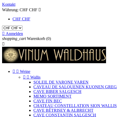
Kontakt
Währung:
CHF CHF

CHF CHF

Anmelden
shopping_cart
Warenkorb
(0)



Weine


Wallis
SOLEIL DE VARONE VAREN
CAVEAU DE SALQUENEN KUONEN GREGO
CAVE BIBER SALGESCH
MEMO SORTIMENT
CAVE FIN BEC
CHATEAU CONSTELLATION SION WALLIS
CAVE BÉTRISEY & ALBRECHT
CAVE CONSTANTIN SALGESCH